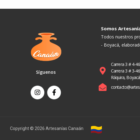
Somos Artesanía
Todos nuestros pr
- Boyacá, elabora
Carrera 3 # 4-46
Carrera 3 # 3-46
Síguenos
Ráquira, Boyac
contacto@artes
Copyright © 2026 Artesanías Canaán