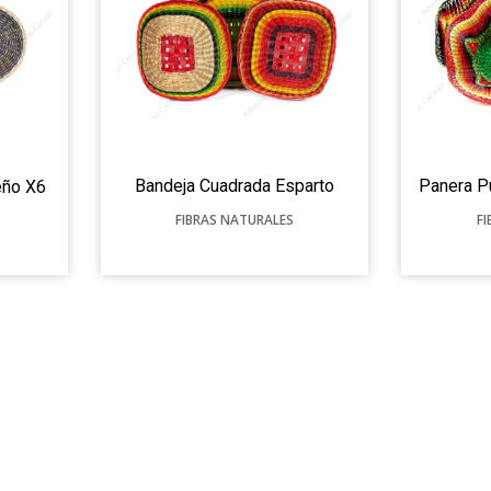
Bandeja Cuadrada Esparto
Panera P
eño X6
FIBRAS NATURALES
F