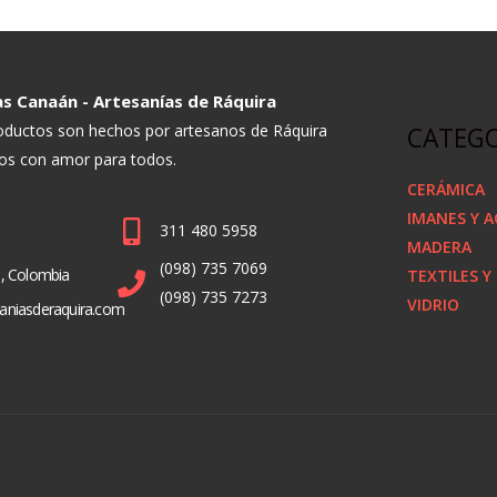
s Canaán - Artesanías de Ráquira
oductos son hechos por artesanos de Ráquira
CATEGO
dos con amor para todos.
CERÁMICA
IMANES Y 
311 480 5958
MADERA
(098) 735 7069
á, Colombia
TEXTILES Y
(098) 735 7273
VIDRIO
aniasderaquira.com