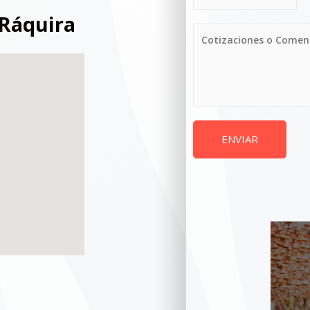
 Ráquira
ENVIAR